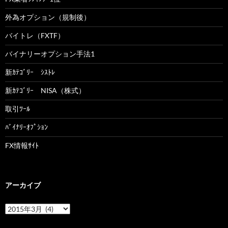
外為オプション（規制後）
バイトレ（FXTF）
バイナリーオプション手法1
新ｶﾃｺﾞﾘｰ ｼｽﾄﾚ
新ｶﾃｺﾞﾘｰ NISA（株式）
取引ﾂｰﾙ
ﾊﾞｲﾅﾘｰｵﾌﾟｼｮﾝ
FX情報ｻｲﾄ
アーカイブ
ア
ー
カ