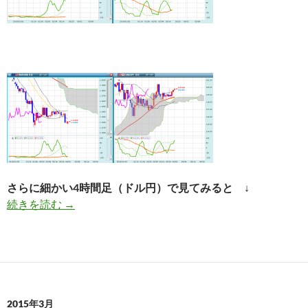
さらに細かい4時間足（ドル円）で見てみると ↓
2月の為替、株式相場の振返りと収支結果
続きを読む
→
2015年3月