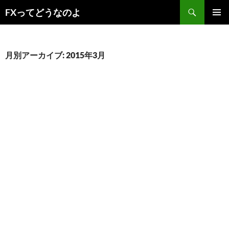
コ
検
FXってどうなのよ
ン
索
メインメ
テ
ニュー
ン
ツ
月別アーカイブ: 2015年3月
へ
ス
キ
ッ
プ