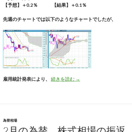
【予想】＋0.2％ 【結果】＋0.1％
先週のチャートでは以下のようなチャートでしたが、
2月雇用統計の結果まとめ
雇用統計発表により、
続きを読む
→
為替相場
2月の為替、株式相場の振返