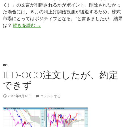
く）」の文言が削除されるかがポイント。削除されなかっ
た場合には、６月の利上げ開始観測が後退するため、株式
市場にとってはポジティブとなる。’’と書きましたが、結果
注目のＦＯＭＣを終えて、株高か？
は？
続きを読む
→
RCI
IFD-OCO注文したが、約定
できず
2015年3月18日
コメントする