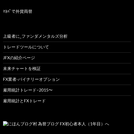
イ
ブ
ﾏﾈﾊﾟで外貨両替
上級者に_ファンダメンタルズ分析
トレードツールについて
JFXの紹介ページ
未来チャートを検証
FX業者-バイナリーオプション
雇用統計トレード–2015〜
雇用統計とFXトレード