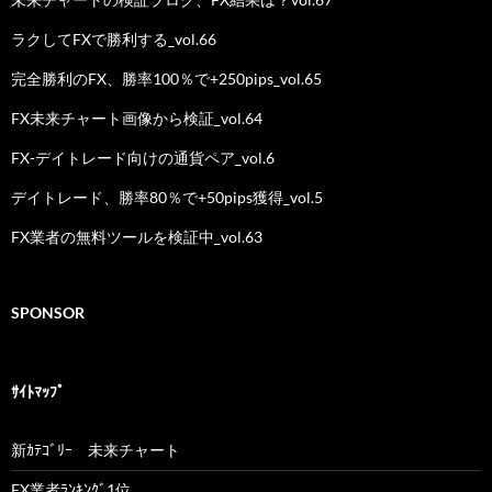
ラクしてFXで勝利する_vol.66
完全勝利のFX、勝率100％で+250pips_vol.65
FX未来チャート画像から検証_vol.64
FX-デイトレード向けの通貨ペア_vol.6
デイトレード、勝率80％で+50pips獲得_vol.5
FX業者の無料ツールを検証中_vol.63
SPONSOR
ｻｲﾄﾏｯﾌﾟ
新ｶﾃｺﾞﾘｰ 未来チャート
FX業者ﾗﾝｷﾝｸﾞ1位