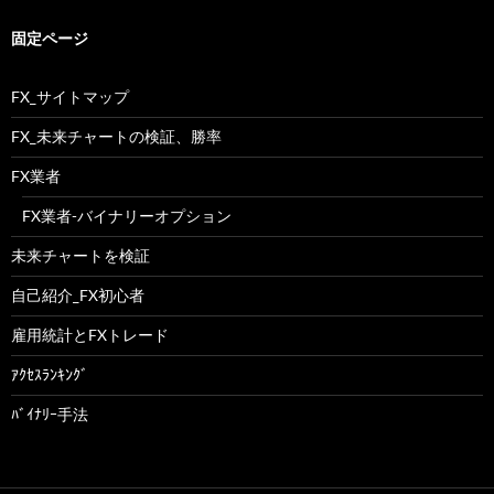
固定ページ
FX_サイトマップ
FX_未来チャートの検証、勝率
FX業者
FX業者-バイナリーオプション
未来チャートを検証
自己紹介_FX初心者
雇用統計とFXトレード
ｱｸｾｽﾗﾝｷﾝｸﾞ
ﾊﾞｲﾅﾘｰ手法