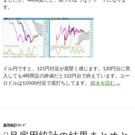
す。
ドル円ですと、121円付近が底堅く感じます。120円台に突
入しても4時間足の終値だと122円台で終えています。ユー
IFD-
ロドルは1.0500付近で底打ちしてます。
続きを読む
→
雇用統計ﾄﾚｰﾄﾞ