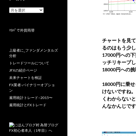
ア
ー
カ
イ
ﾏﾈﾊﾟで外貨両替
ブ
チャートを見て
るのはもう少し
上級者に_ファンダメンタルズ
17000円への
分析
ッチリキープし
トレードツールについて
18000円へ
JFXの紹介ページ
未来チャートを検証
18000円に
FX業者-バイナリーオプショ
ン
けないですね。
雇用統計トレード–2015〜
くわからないと
雇用統計とFXトレード
んなかんじです