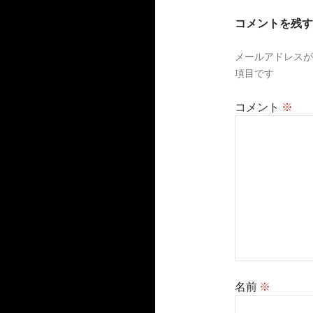
ー
コメントを残す
シ
メールアドレスが
ョ
項目です
ン
コメント
※
名前
※