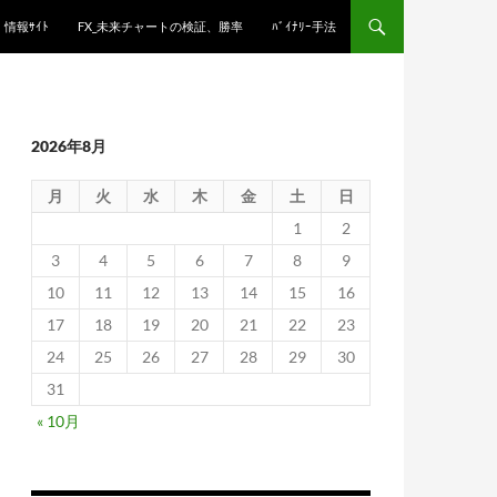
情報ｻｲﾄ
FX_未来チャートの検証、勝率
ﾊﾞｲﾅﾘｰ手法
2026年8月
月
火
水
木
金
土
日
1
2
3
4
5
6
7
8
9
10
11
12
13
14
15
16
17
18
19
20
21
22
23
24
25
26
27
28
29
30
31
« 10月