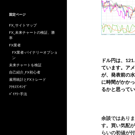
固定ページ
FX_サイトマップ
FX_未来チャートの検証、勝
率
FX業者
FX業者-バイナリーオプショ
ン
ドル円は、121
未来チャートを検証
ています。アメ
自己紹介_FX初心者
が、発表前の水
雇用統計とFXトレード
に時間がかかっ
ｱｸｾｽﾗﾝｷﾝｸﾞ
るかと思ってい
ﾊﾞｲﾅﾘｰ手法
余談ではありま
す。買い気配が
らいの初値が付