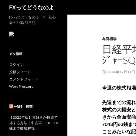
検
FXってどうなのよ
索
コ
FXってどうなのよ // 初心
者のFX取引日記
ン
テ
為替相場
ン
日経平
ツ
へ
メタ情報
ｼﾞｬｰ
ス
ログイン
キ
投稿フィード
2014年12月11日
ッ
コメントフィード
プ
WordPress.org
今週の株式相場
先週までの流れ
⇐RSS 投稿
株式の大幅安と
きから全面安商
【2025年版】車好きが投資で
得する方法｜中古車・FX・EV
7043円63
株まで徹底解説
ことみたいな記