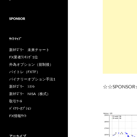
SPONSOR
ｻｲﾄﾏｯﾌﾟ
新ｶﾃｺﾞﾘｰ 未来チャート
FX業者ﾗﾝｷﾝｸﾞ1位
外為オプション（規制後）
バイトレ（FXTF）
バイナリーオプション手法1
☆☆SPONSO
新ｶﾃｺﾞﾘｰ ｼｽﾄﾚ
新ｶﾃｺﾞﾘｰ NISA（株式）
取引ﾂｰﾙ
ﾊﾞｲﾅﾘｰｵﾌﾟｼｮﾝ
FX情報ｻｲﾄ
アーカイブ