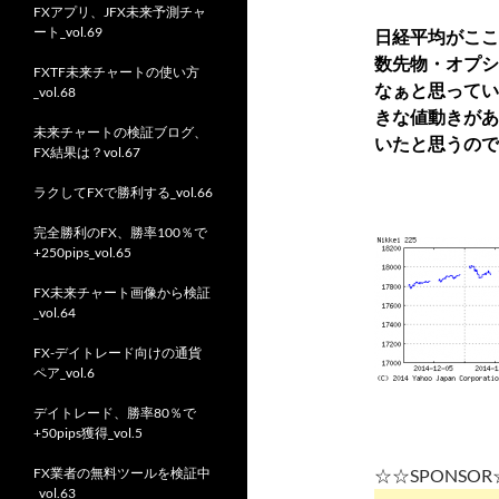
FXアプリ、JFX未来予測チャ
ート_vol.69
日経平均がここ
数先物・オプシ
FXTF未来チャートの使い方
なぁと思ってい
_vol.68
きな値動きがあ
未来チャートの検証ブログ、
いたと思うの
FX結果は？vol.67
ラクしてFXで勝利する_vol.66
完全勝利のFX、勝率100％で
+250pips_vol.65
FX未来チャート画像から検証
_vol.64
FX-デイトレード向けの通貨
ペア_vol.6
デイトレード、勝率80％で
+50pips獲得_vol.5
FX業者の無料ツールを検証中
☆☆SPONSO
_vol.63