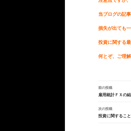
当ブログの記事
損失が出ても一
投資に関する最
何とぞ、ご理解
投
前の投稿
稿
雇用統計ＦＸの結
ナ
次の投稿
ビ
投資に関すること
ゲ