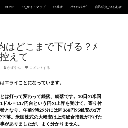
HOME
FX_サイトマップ
FX業者
ｱｸｾｽﾗﾝｷﾝｸﾞ
自己紹介_FX初心者
均はどこまで下げる？ﾒ
SQ控えて
かずやん
コメントする
はエライことになっています。
とは打って変わって続落、続落です。10日の米国
1ドル＝117円台という円の上昇を受けて、寄り付
状となり、午前9時29分には同368円95銭安の1万
銭まで下落。米国株式の大幅安は上海総合指数が下げた
事がありましたが、よく分かりません。