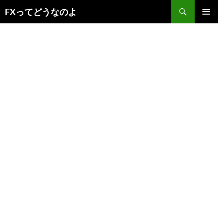
コ
検
FXってどうなのよ
ン
索
メインメ
テ
ニュー
ン
ツ
へ
ス
キ
ッ
プ