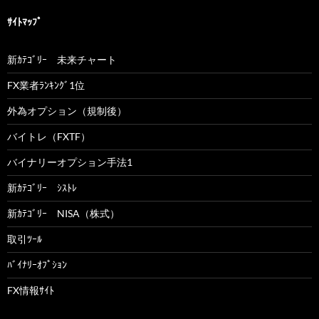
ｻｲﾄﾏｯﾌﾟ
新ｶﾃｺﾞﾘｰ 未来チャート
FX業者ﾗﾝｷﾝｸﾞ1位
外為オプション（規制後）
バイトレ（FXTF）
バイナリーオプション手法1
新ｶﾃｺﾞﾘｰ ｼｽﾄﾚ
新ｶﾃｺﾞﾘｰ NISA（株式）
取引ﾂｰﾙ
ﾊﾞｲﾅﾘｰｵﾌﾟｼｮﾝ
FX情報ｻｲﾄ