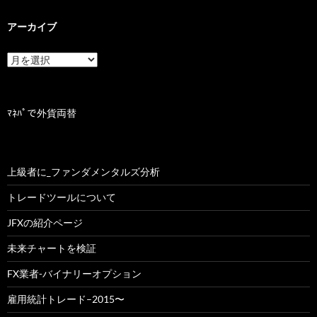
アーカイブ
ア
ー
カ
イ
ブ
ﾏﾈﾊﾟで外貨両替
上級者に_ファンダメンタルズ分析
トレードツールについて
JFXの紹介ページ
未来チャートを検証
FX業者-バイナリーオプション
雇用統計トレード–2015〜