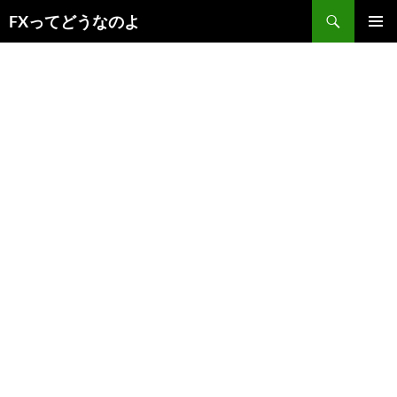
コ
検
FXってどうなのよ
ン
索
メインメ
テ
ニュー
ン
ツ
へ
ス
キ
ッ
プ