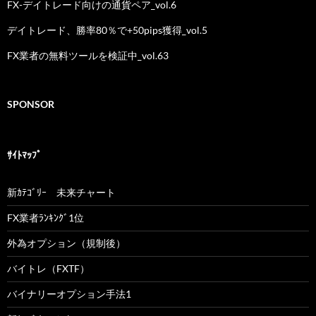
FX-デイトレード向けの通貨ペア_vol.6
デイトレード、勝率80％で+50pips獲得_vol.5
FX業者の無料ツールを検証中_vol.63
SPONSOR
ｻｲﾄﾏｯﾌﾟ
新ｶﾃｺﾞﾘｰ 未来チャート
FX業者ﾗﾝｷﾝｸﾞ1位
外為オプション（規制後）
バイトレ（FXTF）
バイナリーオプション手法1