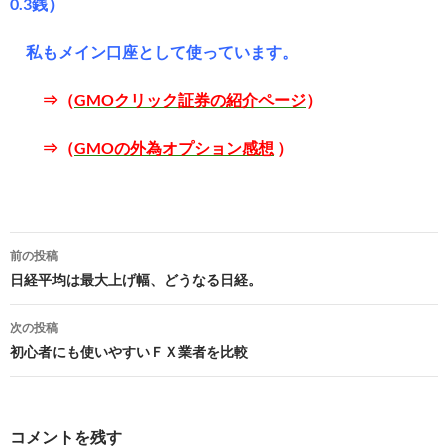
0.3銭）
私もメイン口座として使っています。
⇒（
GMOクリック証券の紹介ページ
）
⇒（
GMOの外為オプション感想
）
投
前の投稿
稿
日経平均は最大上げ幅、どうなる日経。
ナ
次の投稿
ビ
初心者にも使いやすいＦＸ業者を比較
ゲ
ー
コメントを残す