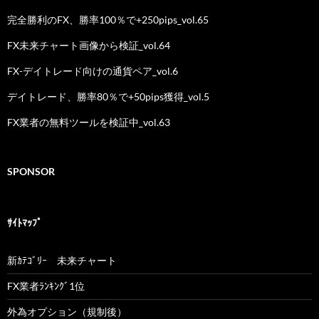
完全勝利のFX、勝率100％で+250pips_vol.65
FX未来チャート画像から検証_vol.64
FX-デイトレード向けの通貨ペア_vol.6
デイトレード、勝率80％で+50pips獲得_vol.5
FX業者の無料ツールを検証中_vol.63
SPONSOR
ｻｲﾄﾏｯﾌﾟ
新ｶﾃｺﾞﾘｰ 未来チャート
FX業者ﾗﾝｷﾝｸﾞ1位
外為オプション（規制後）