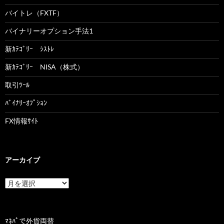
バイトレ（FXTF）
バイナリーオプション手法1
新ｶﾃｺﾞﾘｰ ｼｽﾄﾚ
新ｶﾃｺﾞﾘｰ NISA（株式）
取引ﾂｰﾙ
ﾊﾞｲﾅﾘｰｵﾌﾟｼｮﾝ
FX情報ｻｲﾄ
アーカイブ
ア
ー
カ
イ
ブ
ﾏﾈﾊﾟで外貨両替