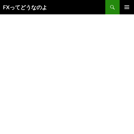
コ
検
FXってどうなのよ
ン
索
メインメ
テ
ニュー
ン
ツ
へ
ス
キ
ッ
プ