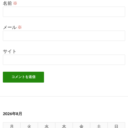
名前
※
メール
※
サイト
2026年8月
月
火
水
木
金
土
日