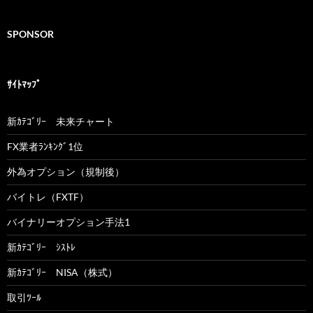
SPONSOR
ｻｲﾄﾏｯﾌﾟ
新ｶﾃｺﾞﾘｰ 未来チャート
FX業者ﾗﾝｷﾝｸﾞ1位
外為オプション（規制後）
バイトレ（FXTF）
バイナリーオプション手法1
新ｶﾃｺﾞﾘｰ ｼｽﾄﾚ
新ｶﾃｺﾞﾘｰ NISA（株式）
取引ﾂｰﾙ