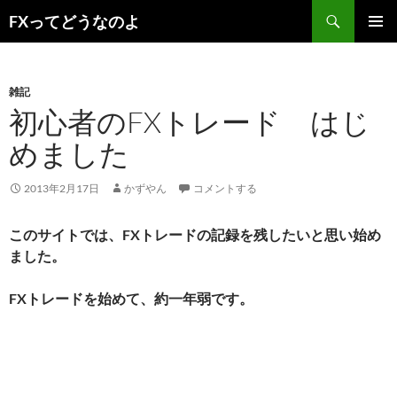
コ
検
FXってどうなのよ
ン
索
メインメ
テ
ニュー
ン
雑記
ツ
初心者のFXトレード はじ
へ
ス
めました
キ
ッ
2013年2月17日
かずやん
コメントする
プ
このサイトでは、FXトレードの記録を残したいと思い始め
ました。
FXトレードを始めて、約一年弱です。