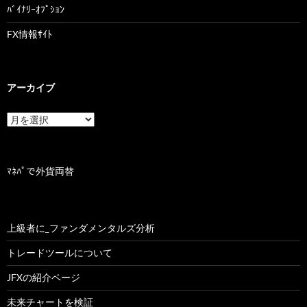
ﾊﾞｲﾅﾘｰｵﾌﾟｼｮﾝ
FX情報ｻｲﾄ
アーカイブ
ア
ー
カ
イ
ブ
ﾏﾈﾊﾟで外貨両替
上級者に_ファンダメンタルズ分析
トレードツールについて
JFXの紹介ページ
未来チャートを検証