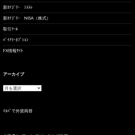
新ｶﾃｺﾞﾘｰ ｼｽﾄﾚ
新ｶﾃｺﾞﾘｰ NISA（株式）
取引ﾂｰﾙ
ﾊﾞｲﾅﾘｰｵﾌﾟｼｮﾝ
FX情報ｻｲﾄ
アーカイブ
ア
ー
カ
イ
ブ
ﾏﾈﾊﾟで外貨両替