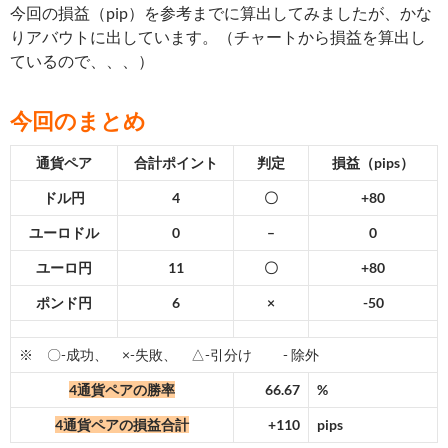
今回の損益（pip）を参考までに算出してみましたが、かな
りアバウトに出しています。（チャートから損益を算出し
ているので、、、）
今回のまとめ
通貨ペア
合計ポイント
判定
損益（pips）
ドル円
4
〇
+80
ユーロドル
0
–
0
ユーロ円
11
〇
+80
ポンド円
6
×
-50
※ 〇-成功、 ×-失敗、 △-引分け - 除外
4通貨ペアの勝率
66.67
%
4通貨ペアの損益合計
+110
pips