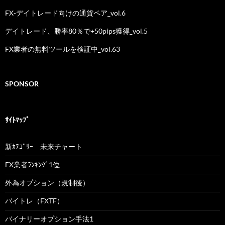
FX-デイトレード向けの通貨ペア_vol.6
デイトレード、勝率80％で+50pips獲得_vol.5
FX業者の無料ツールを検証中_vol.63
SPONSOR
ｻｲﾄﾏｯﾌﾟ
新ｶﾃｺﾞﾘｰ 未来チャート
FX業者ﾗﾝｷﾝｸﾞ1位
外為オプション（規制後）
バイトレ（FXTF）
バイナリーオプション手法1