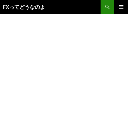
コ
検
FXってどうなのよ
ン
索
メインメ
テ
ニュー
ン
ツ
へ
ス
キ
ッ
プ