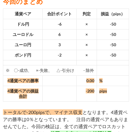
今回のまとめ
通貨ペア
合計ポイント
判定
損益（pips）
ドル円
-6
×
-50
ユーロドル
6
×
-50
ユーロ円
3
×
-50
ポンド円
-2
×
-50
※ 〇-成功、 ×-失敗、 △-引分け - 除外
4通貨ペアの勝率
0.00
%
4通貨ペアの損益
-200
pips
合計
トータルで-200
pipsで、マイナス収支
となります。4通貨ペ
アの勝率は0％となっています。 注目の通貨ペアもありま
せんでした。今回の検証は、全ての通貨ペアでロスカット