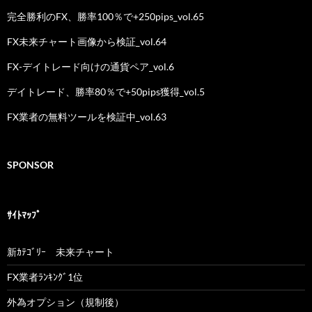
完全勝利のFX、勝率100％で+250pips_vol.65
FX未来チャート画像から検証_vol.64
FX-デイトレード向けの通貨ペア_vol.6
デイトレード、勝率80％で+50pips獲得_vol.5
FX業者の無料ツールを検証中_vol.63
SPONSOR
ｻｲﾄﾏｯﾌﾟ
新ｶﾃｺﾞﾘｰ 未来チャート
FX業者ﾗﾝｷﾝｸﾞ1位
外為オプション（規制後）