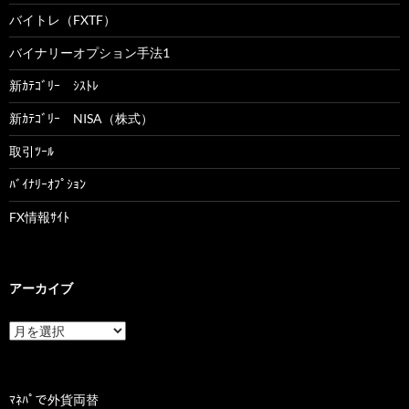
バイトレ（FXTF）
バイナリーオプション手法1
新ｶﾃｺﾞﾘｰ ｼｽﾄﾚ
新ｶﾃｺﾞﾘｰ NISA（株式）
取引ﾂｰﾙ
ﾊﾞｲﾅﾘｰｵﾌﾟｼｮﾝ
FX情報ｻｲﾄ
アーカイブ
ア
ー
カ
イ
ブ
ﾏﾈﾊﾟで外貨両替