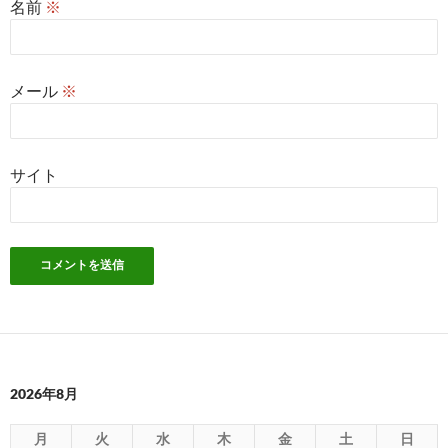
名前
※
メール
※
サイト
2026年8月
月
火
水
木
金
土
日