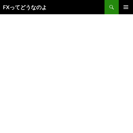
コ
検
FXってどうなのよ
ン
索
メインメ
テ
ニュー
ン
ツ
へ
ス
キ
ッ
プ