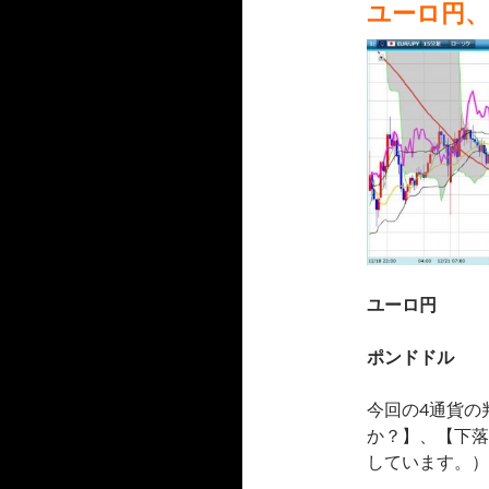
ユーロ円
ユーロ円 （
ポンドドル （
今回の4通貨の
か？】、【下落
しています。）