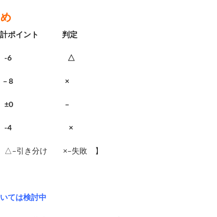
とめ
合計ポイント 判定
-6
△
ル – 8 ×
±0
–
-4
×
 △–引き分け ×–失敗 】
いては検討中