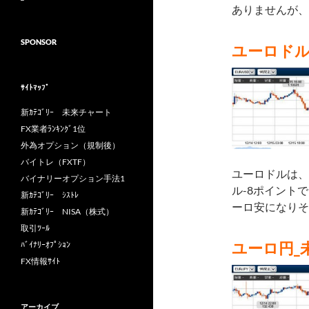
ありませんが、
SPONSOR
ユーロドル
ｻｲﾄﾏｯﾌﾟ
新ｶﾃｺﾞﾘｰ 未来チャート
FX業者ﾗﾝｷﾝｸﾞ1位
外為オプション（規制後）
バイトレ（FXTF）
ユーロドルは、
バイナリーオプション手法1
ル-8ポイント
新ｶﾃｺﾞﾘｰ ｼｽﾄﾚ
ーロ安になりそ
新ｶﾃｺﾞﾘｰ NISA（株式）
取引ﾂｰﾙ
ユーロ円_
ﾊﾞｲﾅﾘｰｵﾌﾟｼｮﾝ
FX情報ｻｲﾄ
アーカイブ