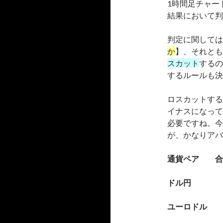
1時間足チャー
結果において判
判定に関しては
か
】、それとも
スカット
するの
するルールも決
ロスカットする
イナスになって
必要ですね。今
が、かなりアバ
通貨ペア 合
ドル円
ユーロド