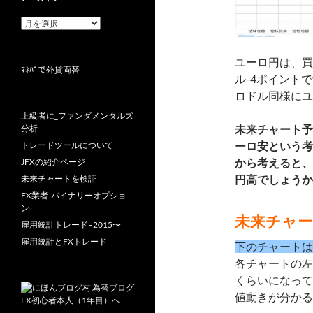
ア
ー
カ
イ
ユーロ円は、買
ﾏﾈﾊﾟで外貨両替
ブ
ル-4ポイント
ロドル同様にユ
上級者に_ファンダメンタルズ
未来チャート予
分析
ーロ安という考
トレードツールについて
から考えると、
JFXの紹介ページ
円高でしょうか
未来チャートを検証
FX業者-バイナリーオプショ
ン
未来チャ
雇用統計トレード–2015〜
雇用統計とFXトレード
下のチャートは
各チャートの左
くらいになって
値動きが分かる