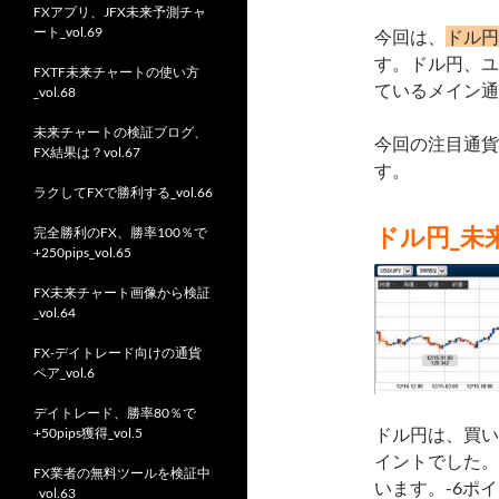
FXアプリ、JFX未来予測チャ
ート_vol.69
今回は、
ドル円
す。ドル円、ユ
FXTF未来チャートの使い方
ているメイン通
_vol.68
未来チャートの検証ブログ、
今回の注目通貨
FX結果は？vol.67
す。
ラクしてFXで勝利する_vol.66
ドル円_未
完全勝利のFX、勝率100％で
+250pips_vol.65
FX未来チャート画像から検証
_vol.64
FX-デイトレード向けの通貨
ペア_vol.6
デイトレード、勝率80％で
ドル円は、買い
+50pips獲得_vol.5
イントでした。
FX業者の無料ツールを検証中
います。-6ポ
_vol.63