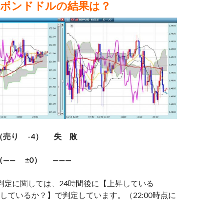
、ポンドドルの結果は？
売り -4
） 失 敗
——
±0） ———
判定に関しては、24
時間
後に【上昇している
しているか？】で判定しています。（22:00時点に