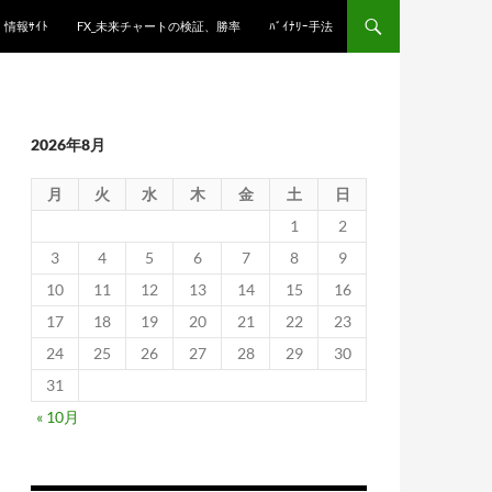
情報ｻｲﾄ
FX_未来チャートの検証、勝率
ﾊﾞｲﾅﾘｰ手法
2026年8月
月
火
水
木
金
土
日
1
2
3
4
5
6
7
8
9
10
11
12
13
14
15
16
17
18
19
20
21
22
23
24
25
26
27
28
29
30
31
« 10月