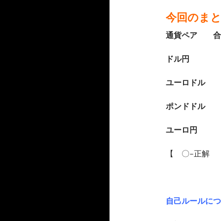
今回のま
通貨ペア 
ドル円 
ユーロド
ポンドドル 
ユーロ円 
【 〇–正解
自己ルールにつ