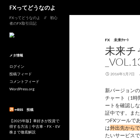
検
FXってどうなのよ
索
コ
FXってどうなのよ // 初心
者のFX取引日記
ン
テ
FX 未来ﾁｬｰﾄ
ン
未来チ
ツ
へ
メタ情報
_VOL.1
ス
ログイン
キ
投稿フィード
2016年1月7日
ッ
コメントフィード
プ
WordPress.org
新バージョンの
チャート（1時
ートを確認しな
⇐RSS 投稿
証中です。また
つFXツールで
【2025年版】車好きが投資で
得する方法｜中古車・FX・EV
は
外出先からで
株まで徹底解説
たいサービスで