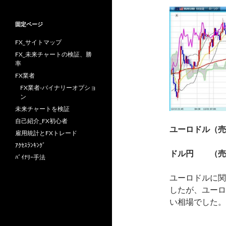
固定ページ
FX_サイトマップ
FX_未来チャートの検証、勝
率
FX業者
FX業者-バイナリーオプショ
ン
未来チャートを検証
自己紹介_FX初心者
ユーロドル（売
雇用統計とFXトレード
ｱｸｾｽﾗﾝｷﾝｸﾞ
ドル円 （売
ﾊﾞｲﾅﾘｰ手法
ユーロドルに関
したが、ユーロ
い相場でした。