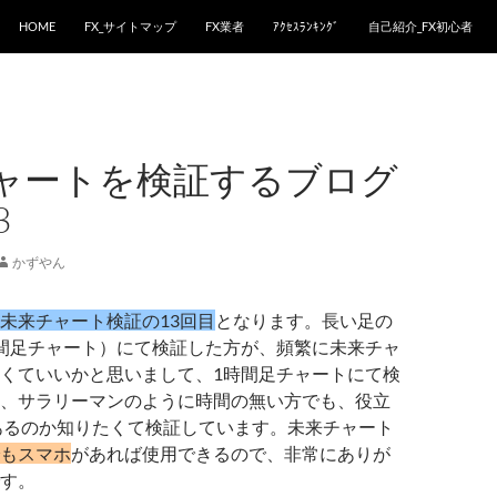
HOME
FX_サイトマップ
FX業者
ｱｸｾｽﾗﾝｷﾝｸﾞ
自己紹介_FX初心者
ャートを検証するブログ
3
かずやん
未来チャート検証の13回目
となります。長い足の
間足チャート）にて検証した方が、頻繁に未来チャ
くていいかと思いまして、1時間足チャートにて検
、サラリーマンのように時間の無い方でも、役立
あるのか知りたくて検証しています。未来チャート
もスマホ
があれば使用できるので、非常にありが
す。