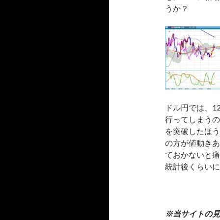
うか？
ドル円では、1
行ってしまうのか
を突破したほう
の方が値動きあ
ておかないと痛
統計後くらいに
※当サイトの見