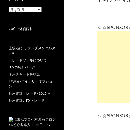
ア
ー
カ
イ
☆☆SPONSO
ﾏﾈﾊﾟで外貨両替
ブ
上級者に_ファンダメンタルズ
分析
トレードツールについて
JFXの紹介ページ
未来チャートを検証
FX業者-バイナリーオプショ
ン
雇用統計トレード–2015〜
雇用統計とFXトレード
☆☆SPONSO