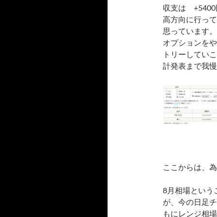
収支は +54
高方向に行って
思っています。
オプションをや
トリーしていこ
計発表まで我慢
ここからは、為
8月相場という
が、今の日足チ
もにレンジ相場