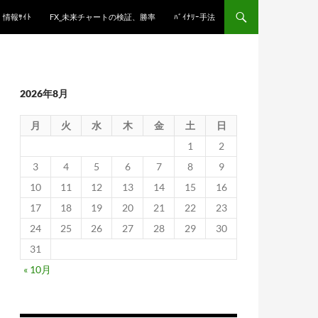
情報ｻｲﾄ
FX_未来チャートの検証、勝率
ﾊﾞｲﾅﾘｰ手法
2026年8月
月
火
水
木
金
土
日
1
2
3
4
5
6
7
8
9
10
11
12
13
14
15
16
17
18
19
20
21
22
23
24
25
26
27
28
29
30
31
« 10月