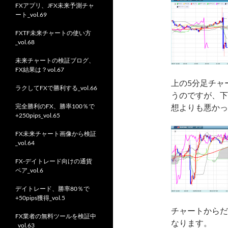
FXアプリ、JFX未来予測チャ
ート_vol.69
FXTF未来チャートの使い方
_vol.68
未来チャートの検証ブログ、
FX結果は？vol.67
上の5分足チャ
ラクしてFXで勝利する_vol.66
うのですが、下
完全勝利のFX、勝率100％で
想よりも悪かっ
+250pips_vol.65
FX未来チャート画像から検証
_vol.64
FX-デイトレード向けの通貨
ペア_vol.6
デイトレード、勝率80％で
+50pips獲得_vol.5
チャートからだ
FX業者の無料ツールを検証中
なります。
_vol.63