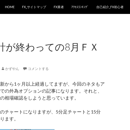
HOME
FX_サイトマップ
FX業者
ｱｸｾｽﾗﾝｷﾝｸﾞ
自己紹介_FX初心者
計が終わっての8月ＦＸ
かずやん
コメントする
新から1ヶ月以上経過してますが、今回のネタもア
での外為オプションの記事になります。それと、
の相場確認をしようと思っています。
のチャートになりますが、5分足チャートと15分
ります。