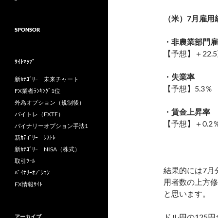
（米）7月雇用
SPONSOR
・非農業部門雇
【予想】＋22.
ｻｲﾄﾏｯﾌﾟ
・失業率
新ｶﾃｺﾞﾘｰ 未来チャート
【予想】5.3
FX業者ﾗﾝｷﾝｸﾞ1位
外為オプション（規制後）
・賃金上昇率
バイトレ（FXTF）
【予想】＋0.
バイナリーオプション手法1
新ｶﾃｺﾞﾘｰ ｼｽﾄﾚ
新ｶﾃｺﾞﾘｰ NISA（株式）
取引ﾂｰﾙ
結果的には7月
ﾊﾞｲﾅﾘｰｵﾌﾟｼｮﾝ
用者数の上方修
FX情報ｻｲﾄ
と思います。
ドル円の125
アーカイブ