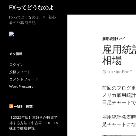
検
FXってどうなのよ
索
コ
FXってどうなのよ // 初心
者のFX取引日記
ン
テ
雇用統計ﾄﾚｰﾄﾞ
ン
雇用統
ツ
へ
メタ情報
相場
ス
ログイン
キ
投稿フィード
2015年8月18日
ッ
コメントフィード
プ
WordPress.org
前回のブログ更
メリカ雇用統計
日足チャートで
⇐RSS 投稿
雇用統計発表時
【2025年版】車好きが投資で
得する方法｜中古車・FX・EV
足チャートにな
株まで徹底解説