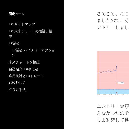
さてさて、ここ
固定ページ
ましたので、そ
FX_サイトマップ
ントリーしまし
FX_未来チャートの検証、勝
率
FX業者
FX業者-バイナリーオプショ
ン
未来チャートを検証
自己紹介_FX初心者
雇用統計とFXトレード
ｱｸｾｽﾗﾝｷﾝｸﾞ
ﾊﾞｲﾅﾘｰ手法
エントリー金額
きなかったので
まま利確して逃