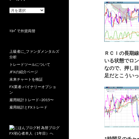
ア
ー
カ
イ
ﾏﾈﾊﾟで外貨両替
ブ
上級者に_ファンダメンタルズ
ＲＣＩの長期線
分析
いる状態でロン
トレードツールについて
なので、押し目
JFXの紹介ページ
足だとこういっ
未来チャートを検証
FX業者-バイナリーオプショ
ン
雇用統計トレード–2015〜
雇用統計とFXトレード
1時間足のチャ