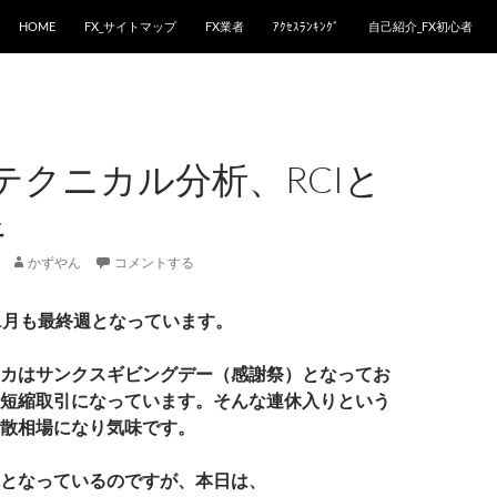
HOME
FX_サイトマップ
FX業者
ｱｸｾｽﾗﾝｷﾝｸﾞ
自己紹介_FX初心者
テクニカル分析、RCIと
足
かずやん
コメントする
1月も最終週となっています。
カはサンクスギビングデー（感謝祭）となってお
短縮取引になっています。そんな連休入りという
散相場になり気味です。
となっているのですが、本日は、