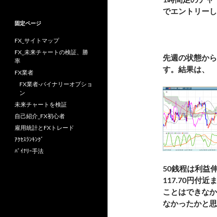
でエントリーし
固定ページ
FX_サイトマップ
FX_未来チャートの検証、勝
先週の状態から
率
す。結果は、
FX業者
FX業者-バイナリーオプショ
ン
未来チャートを検証
自己紹介_FX初心者
雇用統計とFXトレード
ｱｸｾｽﾗﾝｷﾝｸﾞ
ﾊﾞｲﾅﾘｰ手法
50銭程は利益
117.70円
ことはできなか
なかったかと思