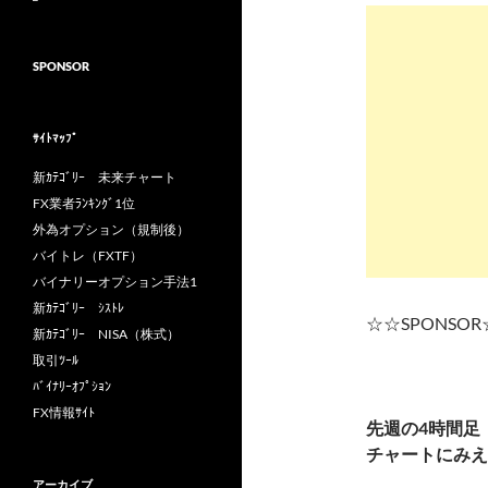
SPONSOR
ｻｲﾄﾏｯﾌﾟ
新ｶﾃｺﾞﾘｰ 未来チャート
FX業者ﾗﾝｷﾝｸﾞ1位
外為オプション（規制後）
バイトレ（FXTF）
バイナリーオプション手法1
新ｶﾃｺﾞﾘｰ ｼｽﾄﾚ
☆☆SPONSO
新ｶﾃｺﾞﾘｰ NISA（株式）
取引ﾂｰﾙ
ﾊﾞｲﾅﾘｰｵﾌﾟｼｮﾝ
FX情報ｻｲﾄ
先週の4時間足
チャートにみえ
アーカイブ