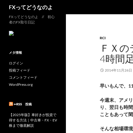
検
FXってどうなのよ
索
コ
FXってどうなのよ // 初心
者のFX取引日記
ン
テ
RCI
ン
ＦＸの
ツ
へ
メタ情報
4時間
ス
ログイン
キ
投稿フィード
2014年11月26日
ッ
コメントフィード
プ
WordPress.org
早いもんで、1
今週末、アメリ
⇐RSS 投稿
り、翌日も時間
こともあって閑
【2025年版】車好きが投資で
得する方法｜中古車・FX・EV
株まで徹底解説
そんな相場環境