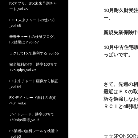
FXアプリ、JFX未来予測チャ
ート_vol.69
10月耐久財受
ー、
FXTF未来チャートの使い方
_vol.68
新規失業保険申
未来チャートの検証ブログ、
FX結果は？vol.67
10月中古住宅
ラクしてFXで勝利する_vol.66
っぱいです。
完全勝利のFX、勝率100％で
+250pips_vol.65
FX未来チャート画像から検証
さて、先週の相
_vol.64
最近はＦＸの取
FX-デイトレード向けの通貨
析を勉強しなお
ペア_vol.6
ＲＣＩと4時間
デイトレード、勝率80％で
+50pips獲得_vol.5
FX業者の無料ツールを検証中
☆☆SPONSO
_vol.63