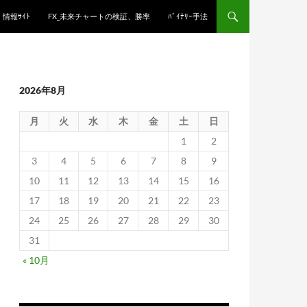
情報ｻｲﾄ
FX_未来チャートの検証、勝率
ﾊﾞｲﾅﾘｰ手法
2026年8月
月
火
水
木
金
土
日
1
2
3
4
5
6
7
8
9
10
11
12
13
14
15
16
17
18
19
20
21
22
23
24
25
26
27
28
29
30
31
« 10月