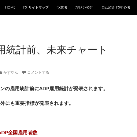
HOME
FX_サイトマップ
FX業者
ｱｸｾｽﾗﾝｷﾝｸﾞ
自己紹介_FX初心者
雇用統計前、未来チャート
かずやん
コメントする
ンの雇用統計前にADP雇用統計が発表されます。
以外にも重要指標が発表されます。
ADP全国雇用者数