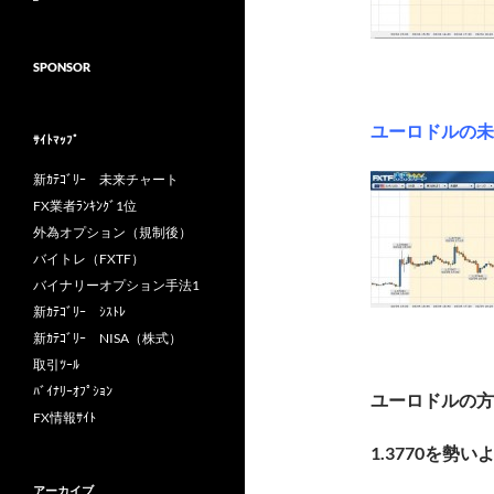
SPONSOR
ユーロドルの未
ｻｲﾄﾏｯﾌﾟ
新ｶﾃｺﾞﾘｰ 未来チャート
FX業者ﾗﾝｷﾝｸﾞ1位
外為オプション（規制後）
バイトレ（FXTF）
バイナリーオプション手法1
新ｶﾃｺﾞﾘｰ ｼｽﾄﾚ
新ｶﾃｺﾞﾘｰ NISA（株式）
取引ﾂｰﾙ
ﾊﾞｲﾅﾘｰｵﾌﾟｼｮﾝ
ユーロドルの方
FX情報ｻｲﾄ
1.3770を
アーカイブ