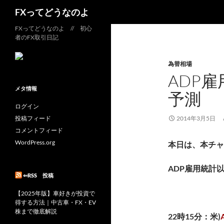
検
FXってどうなのよ
索
コ
FXってどうなのよ // 初心
者のFX取引日記
ン
テ
為替相場
ン
ADP
ツ
へ
メタ情報
予測
ス
ログイン
キ
投稿フィード
2014年3月5日
ッ
コメントフィード
プ
WordPress.org
本日は、本チャ
ADP雇用統計
⇐RSS 投稿
【2025年版】車好きが投資で
得する方法｜中古車・FX・EV
株まで徹底解説
22時15分：米)