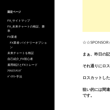
固定ページ
FX_サイトマップ
FX_未来チャートの検証、勝
率
FX業者
☆☆SPONSO
FX業者-バイナリーオプショ
ン
未来チャートを検証
まぁ、昨日の記
自己紹介_FX初心者
雇用統計とFXトレード
それ通りにロス
ｱｸｾｽﾗﾝｷﾝｸﾞ
ﾊﾞｲﾅﾘｰ手法
ロスカットした
狙い的には間違
です。