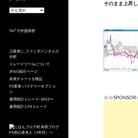
そのまま上昇し
ア
ー
カ
イ
ﾏﾈﾊﾟで外貨両替
ブ
上級者に_ファンダメンタルズ
分析
トレードツールについて
JFXの紹介ページ
未来チャートを検証
FX業者-バイナリーオプショ
ン
☆☆SPONSO
雇用統計トレード–2015〜
雇用統計とFXトレード