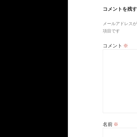
ー
コメントを残す
シ
メールアドレスが
ョ
項目です
ン
コメント
※
名前
※