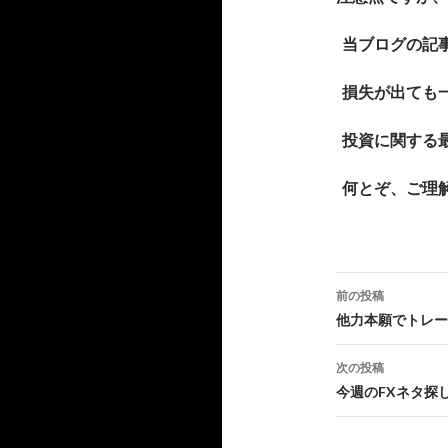
当ブログの記
損失が出ても
投資に関する
何とぞ、ご理
投
前の投稿
稿
他力本願でトレー
ナ
次の投稿
ビ
今週のFXネタ探
ゲ