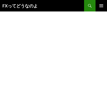
コ
検
FXってどうなのよ
ン
索
メインメ
テ
ニュー
ン
ツ
へ
ス
キ
ッ
プ