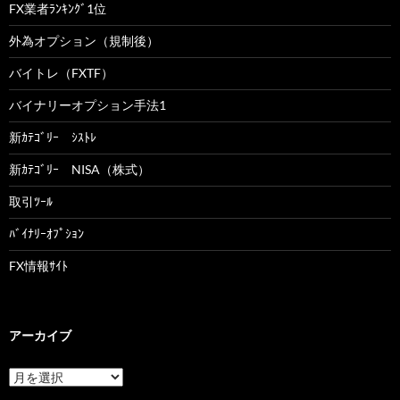
FX業者ﾗﾝｷﾝｸﾞ1位
外為オプション（規制後）
バイトレ（FXTF）
バイナリーオプション手法1
新ｶﾃｺﾞﾘｰ ｼｽﾄﾚ
新ｶﾃｺﾞﾘｰ NISA（株式）
取引ﾂｰﾙ
ﾊﾞｲﾅﾘｰｵﾌﾟｼｮﾝ
FX情報ｻｲﾄ
アーカイブ
ア
ー