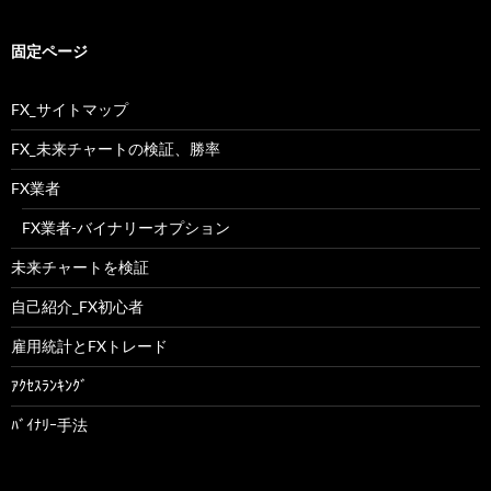
固定ページ
FX_サイトマップ
FX_未来チャートの検証、勝率
FX業者
FX業者-バイナリーオプション
未来チャートを検証
自己紹介_FX初心者
雇用統計とFXトレード
ｱｸｾｽﾗﾝｷﾝｸﾞ
ﾊﾞｲﾅﾘｰ手法