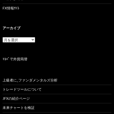
FX情報ｻｲﾄ
アーカイブ
ア
ー
カ
イ
ブ
ﾏﾈﾊﾟで外貨両替
上級者に_ファンダメンタルズ分析
トレードツールについて
JFXの紹介ページ
未来チャートを検証