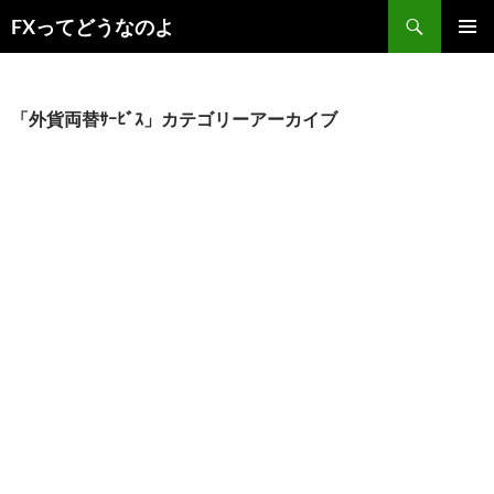
コ
検
FXってどうなのよ
ン
索
メインメ
テ
ニュー
ン
ツ
「外貨両替ｻｰﾋﾞｽ」カテゴリーアーカイブ
へ
ス
キ
ッ
プ