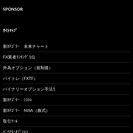
SPONSOR
ｻｲﾄﾏｯﾌﾟ
新ｶﾃｺﾞﾘｰ 未来チャート
FX業者ﾗﾝｷﾝｸﾞ1位
外為オプション（規制後）
バイトレ（FXTF）
バイナリーオプション手法1
新ｶﾃｺﾞﾘｰ ｼｽﾄﾚ
新ｶﾃｺﾞﾘｰ NISA（株式）
取引ﾂｰﾙ
ﾊﾞｲﾅﾘｰｵﾌﾟｼｮﾝ